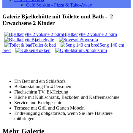
Café Solskin - Pizza & Take-Away
Galerie Bjælkehütte mit Toilette und Bath - 2
Erwachsene 2 Kinder
Bjælkehytte 2 voksne 2 børn
Bjælkehytte
Sovesofa
Toilet & bad
Seng 140 cm
bred
Køkken
Opholdsrum
​​​​​​​Ein Bett und ein Schlafsofa
Bettausstattung für 4 Personen
Flachschirm TV, El-Heizung
Küche mit Kühlschrank, Backofen und Kaffeemaschine
Service und Kochgeschirr
Terrasse mit Grill und Garten Möbeln
Endreinigung obligatorisch, wenn Sie Ihre Haustiere
mitbringen
Mehr Galerie