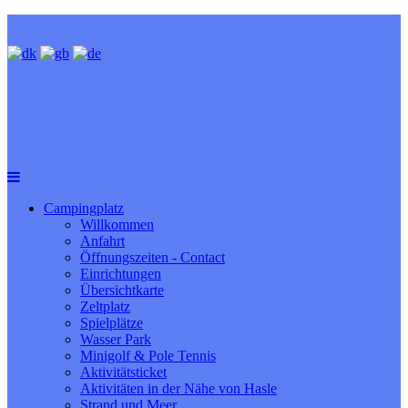
Campingplatz
Willkommen
Anfahrt
Öffnungszeiten - Contact
Einrichtungen
Übersichtkarte
Zeltplatz
Spielplätze
Wasser Park
Minigolf & Pole Tennis
Aktivitätsticket
Aktivitäten in der Nähe von Hasle
Strand und Meer