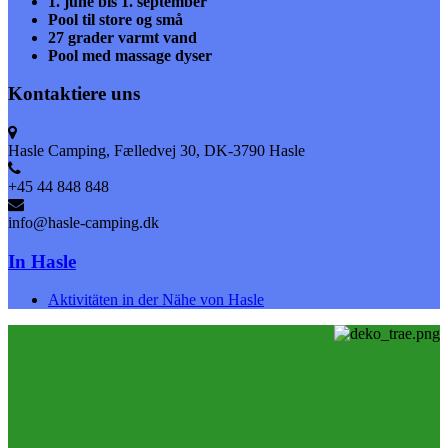
1. june bis 1. september
Pool til store og små
27 grader varmt vand
Pool med massage dyser
Kontaktiere uns
Hasle Camping, Fælledvej 30, DK-3790 Hasle
+45 44 848 848
info@hasle-camping.dk
In Hasle
Aktivitäten in der Nähe von Hasle