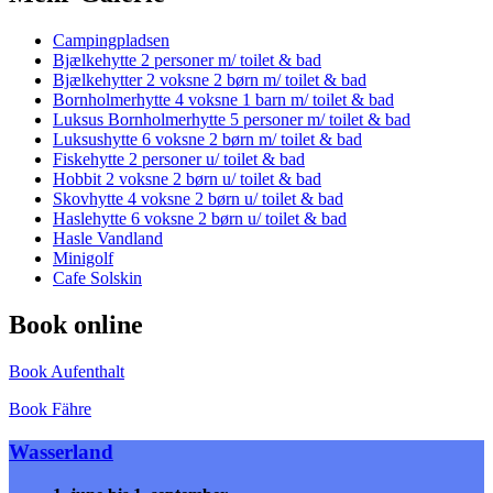
Campingpladsen
Bjælkehytte 2 personer m/ toilet & bad
Bjælkehytter 2 voksne 2 børn m/ toilet & bad
Bornholmerhytte 4 voksne 1 barn m/ toilet & bad
Luksus Bornholmerhytte 5 personer m/ toilet & bad
Luksushytte 6 voksne 2 børn m/ toilet & bad
Fiskehytte 2 personer u/ toilet & bad
Hobbit 2 voksne 2 børn u/ toilet & bad
Skovhytte 4 voksne 2 børn u/ toilet & bad
Haslehytte 6 voksne 2 børn u/ toilet & bad
Hasle Vandland
Minigolf
Cafe Solskin
Book online
Book Aufenthalt
Book Fähre
Wasserland