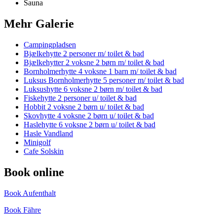
Sauna
Mehr Galerie
Campingpladsen
Bjælkehytte 2 personer m/ toilet & bad
Bjælkehytter 2 voksne 2 børn m/ toilet & bad
Bornholmerhytte 4 voksne 1 barn m/ toilet & bad
Luksus Bornholmerhytte 5 personer m/ toilet & bad
Luksushytte 6 voksne 2 børn m/ toilet & bad
Fiskehytte 2 personer u/ toilet & bad
Hobbit 2 voksne 2 børn u/ toilet & bad
Skovhytte 4 voksne 2 børn u/ toilet & bad
Haslehytte 6 voksne 2 børn u/ toilet & bad
Hasle Vandland
Minigolf
Cafe Solskin
Book online
Book Aufenthalt
Book Fähre