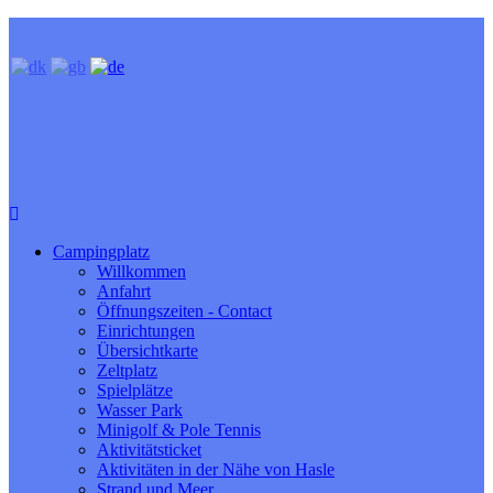
Campingplatz
Willkommen
Anfahrt
Öffnungszeiten - Contact
Einrichtungen
Übersichtkarte
Zeltplatz
Spielplätze
Wasser Park
Minigolf & Pole Tennis
Aktivitätsticket
Aktivitäten in der Nähe von Hasle
Strand und Meer