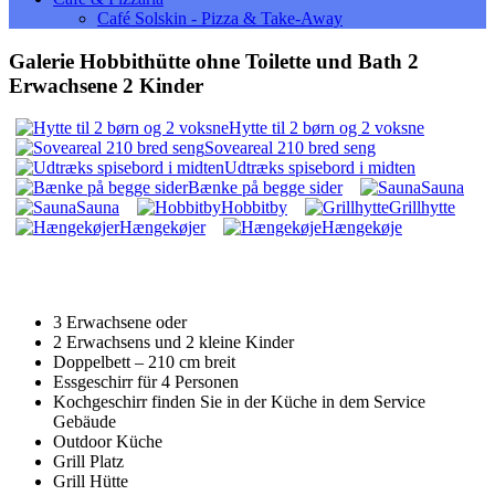
Café Solskin - Pizza & Take-Away
Galerie Hobbithütte ohne Toilette und Bath 2
Erwachsene 2 Kinder
Hytte til 2 børn og 2 voksne
Soveareal 210 bred seng
Udtræks spisebord i midten
Bænke på begge sider
Sauna
Sauna
Hobbitby
Grillhytte
Hængekøjer
Hængekøje
3 Erwachsene oder
2 Erwachsens und 2 kleine Kinder
Doppelbett – 210 cm breit
Essgeschirr für 4 Personen
Kochgeschirr finden Sie in der Küche in dem Service
Gebäude
Outdoor Küche
Grill Platz
Grill Hütte