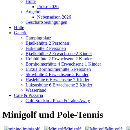
Hütte
Preise 2026
Angebot
Nebensaison 2026
Geschäftsbedingungen
Hütte
Galerie
Campingplatz
Bjælkehütte 2 Personen
Fiskehütte 2 Personen
Bjælkehütte 2 Erwachsene 2 Kinder
Hobbithütte 2 Erwachsene 2 Kinder
Bornholmerhütte 4 Erwachsene 1 Kinder
Luxus Bornholmerhütte 5 Personen
Skovhütte 4 Erwachsene 2 Kinder
Haslehütte 6 Erwachsene 2 Kinder
Luksushütte 6 Erwachsene 2 Kinder
Wasserland
Café & Pizzaria
Café Solskin - Pizza & Take-Away
Minigolf und Pole-Tennis
minigolf
Minigolf
Minigolf